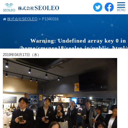
株式会社SEOLEO
>
P1340316
Warning
: Undefined array key 0 in
/home/cmspro18/seoleo.jp/public_html
content/themes/standard_black_cmspro/sin
2019年04月17日（水）
on line
20
Warning
: Attempt to read property "cat
on null in
/home/cmspro18/seoleo.jp/public_html
content/themes/standard_black_cmspro/sin
on line
20