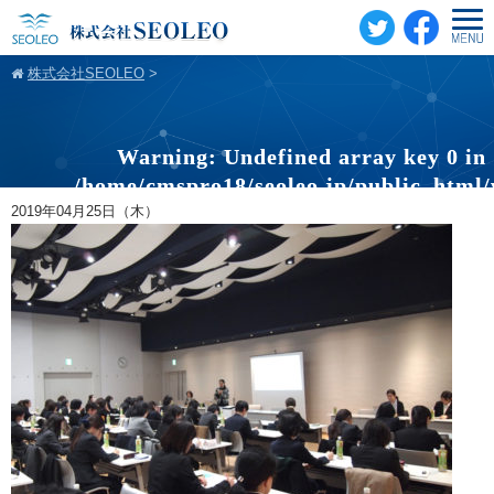
株式会社SEOLEO
>
Warning
: Undefined array key 0 in
/home/cmspro18/seoleo.jp/public_html
content/themes/standard_black_cmspro/sin
2019年04月25日（木）
on line
20
Warning
: Attempt to read property "cat
on null in
/home/cmspro18/seoleo.jp/public_html
content/themes/standard_black_cmspro/sin
on line
20