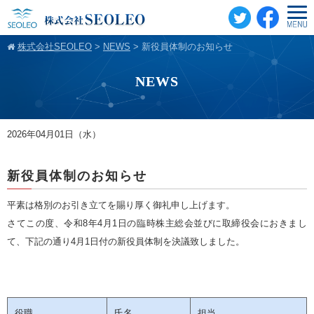
株式会社SEOLEO
>
NEWS
>
新役員体制のお知らせ
NEWS
2026年04月01日（水）
新役員体制のお知らせ
平素は格別のお引き立てを賜り厚く御礼申し上げます。
さてこの度、令和8年4月1日の臨時株主総会並びに取締役会におきまし
て、下記の通り4月1日付の新役員体制を決議致しました。
役職
氏名
担当