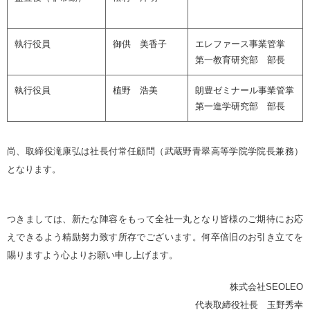
執行役員
御供 美香子
エレファース事業管掌
第一教育研究部 部長
執行役員
植野 浩美
朗豊ゼミナール事業管掌
第一進学研究部 部長
尚、取締役滝康弘は社長付常任顧問（武蔵野青翠高等学院学院長兼務）
となります。
つきましては、新たな陣容をもって全社一丸となり皆様のご期待にお応
えできるよう精励努力致す所存でございます。何卒倍旧のお引き立てを
賜りますよう心よりお願い申し上げます。
株式会社SEOLEO
代表取締役社長 玉野秀幸