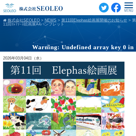
株式会社SEOLEO
>
NEWS
>
第11回Elephas絵画展開催のお知らせ
>
第
11回ｴﾚﾌｧｰｽ絵画展A4パンフレット
Warning
: Undefined array key 0 in
/home/cmspro18/seoleo.jp/public_html
2026年03月04日（水）
content/themes/standard_black_cmspro/sin
on line
20
Warning
: Attempt to read property "cat
on null in
/home/cmspro18/seoleo.jp/public_html
content/themes/standard_black_cmspro/sin
on line
20