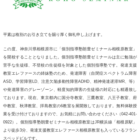
平素は格別のお引き立てを賜り厚く御礼申し上げます。
この度、神奈川県相模原市に「個別指導塾朗豊ゼミナール相模原教室」
を開校することとなりました。個別指導塾朗豊ゼミナールは
主に勉強が
苦手な生徒様、不登校の生徒様を対象とした個別指導塾です。発達支援
教室エレファースの姉妹塾のため、発達障害（自閉症スペクトラム障害
ASD、学習障害LD、注意欠陥多動性障害ADHD、精神発達遅滞MR、等）
や発達障害のグレーゾーン、軽度知的障害の生徒様の対応にも精通致し
ております
。現在、東京都内に国分寺教室、三鷹教室、八王子教室、府
中教室、秋津教室、拝島教室の6教室を展開致しております。
無料体験授
業を受け付けておりますので、お気軽にお問い合わせください（042-401-
0922）。個別指導塾朗豊ゼミナール相模原教室はJR横浜線「相模原駅」
より徒歩3分、発達支援教室エレファース相模原教室も入っているフラン
スベッドビルです。