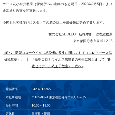
ァース花小金井教室は保健所への連絡のもと明日（2022年2月5日）より
通常通り教室を開室致します。
今後もお客様並びにスタッフの感染防止を最優先に努めて参ります。
株式会社SEOLEO 統括本部 管理総務課
東京都国分寺市泉町1-2-15
«前へ「新型コロナウイルス感染者の発生に関しまして（エレファース武
蔵境教室）」
｜
「新型コロナウイルス感染者の発生に関しまして（朗
豊ゼミナール八王子教室）」次へ»
電話番号
042-401-0922
本社所在地
〒185-0024 東京都国分寺市泉町1-2-15
受付時間
10:00～18:00
定休日
日曜日・祝日