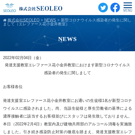
株式会社SEOLEO
>
NEWS
>
新型コロナウイルス感染者の発生に関し
まして（エレファース花小金井教室）
NEWS
2022年02月04日（金）
発達支援教室エレファース花小金井教室におけます新型コロナウイルス
感染者の発生に関しまして
お客様各位
発達支援室エレファース花小金井教室にお通いの生徒様1名が新型コロナ
ウイルスに感染されました。尚、当該生徒様と厚生労働省の基準による
濃厚接触者に該当するお客様並びにスタッフは発生致しておりません。
本日（2022年2月4日）教室内及び建物共用部のアルコール消毒を実施致
しました。引き続き感染防止対策の徹底を踏まえ、発達支援教室エレフ